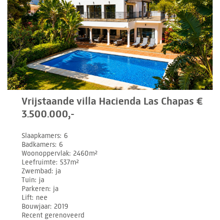
Vrijstaande villa Hacienda Las Chapas €
3.500.000,-
Slaapkamers
6
Badkamers
6
Woonoppervlak
2460m²
Leefruimte
537m²
Zwembad
ja
Tuin
ja
Parkeren
ja
Lift
nee
Bouwjaar
2019
Recent gerenoveerd