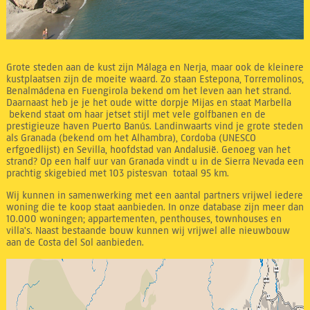
Grote steden aan de kust zijn Málaga en Nerja, maar ook de kleinere
kustplaatsen zijn de moeite waard. Zo staan Estepona, Torremolinos,
Benalmádena en Fuengirola bekend om het leven aan het strand.
Daarnaast heb je je het oude witte dorpje Mijas en staat Marbella
bekend staat om haar jetset stijl met vele golfbanen en de
prestigieuze haven Puerto Banús. Landinwaarts vind je grote steden
als Granada (bekend om het Alhambra), Cordoba (UNESCO
erfgoedlijst) en Sevilla, hoofdstad van Andalusië. Genoeg van het
strand? Op een half uur van Granada vindt u in de Sierra Nevada een
prachtig skigebied met 103 pistesvan totaal 95 km.
Wij kunnen in samenwerking met een aantal partners vrijwel iedere
woning die te koop staat aanbieden. In onze database zijn meer dan
10.000 woningen; appartementen, penthouses, townhouses en
villa's. Naast bestaande bouw kunnen wij vrijwel alle nieuwbouw
aan de Costa del Sol aanbieden.