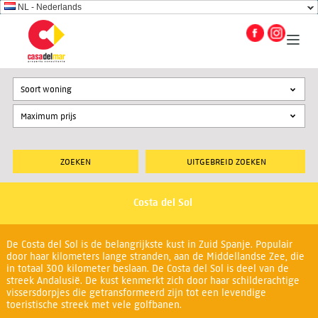
NL - Nederlands
Soort woning
UITGEBREID ZOEKEN
Costa del Sol
De Costa del Sol is de belangrijkste kust in Zuid Spanje. Populair
door haar kilometers lange stranden, aan de Middellandse Zee, die
in totaal 300 kilometer beslaan. De Costa del Sol is deel van de
streek Andalusië. De kust kenmerkt zich door haar schilderachtige
vissersdorpjes die getransformeerd zijn tot een levendige
toeristische streek met vele golfbanen.