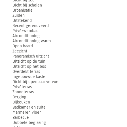
Dicht bij zee
Dicht bij scholen
Urbanisatie
Zuiden
Uitstekend
Recent gerenoveerd
Privézwembad
Airconditioning
Airconditioning warm
Open haard
Zeezicht
Panoramisch uitzicht
Uitzicht op de tuin
Uitzicht op het bos
Overdekt terras
Ingebouwde kasten
Dicht bij openbaar vervoer
Privéterras
Zonneterras
Berging
Bijkeuken
Badkamer en suite
Marmeren vloer
Barbecue
Dubbele beglazing