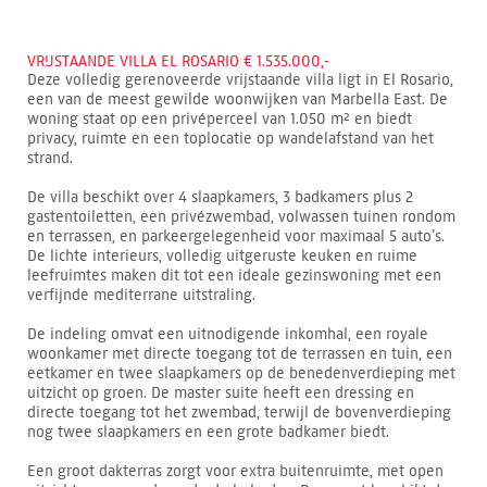
VRIJSTAANDE VILLA EL ROSARIO € 1.535.000,-
Deze volledig gerenoveerde vrijstaande villa ligt in El Rosario,
een van de meest gewilde woonwijken van Marbella East. De
woning staat op een privéperceel van 1.050 m² en biedt
privacy, ruimte en een toplocatie op wandelafstand van het
strand.
De villa beschikt over 4 slaapkamers, 3 badkamers plus 2
gastentoiletten, een privézwembad, volwassen tuinen rondom
en terrassen, en parkeergelegenheid voor maximaal 5 auto’s.
De lichte interieurs, volledig uitgeruste keuken en ruime
leefruimtes maken dit tot een ideale gezinswoning met een
verfijnde mediterrane uitstraling.
De indeling omvat een uitnodigende inkomhal, een royale
woonkamer met directe toegang tot de terrassen en tuin, een
eetkamer en twee slaapkamers op de benedenverdieping met
uitzicht op groen. De master suite heeft een dressing en
directe toegang tot het zwembad, terwijl de bovenverdieping
nog twee slaapkamers en een grote badkamer biedt.
Een groot dakterras zorgt voor extra buitenruimte, met open