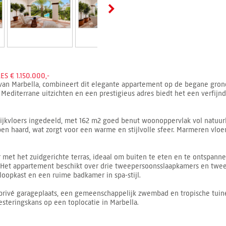
 € 1.150.000,-
 van Marbella, combineert dit elegante appartement op de begane grond
editerrane uitzichten en een prestigieus adres biedt het een verfijnd
jkvloers ingedeeld, met 162 m2 goed benut woonoppervlak vol natuurlij
 haard, wat zorgt voor een warme en stijlvolle sfeer. Marmeren vlo
et het zuidgerichte terras, ideaal om buiten te eten en te ontspannen
Het appartement beschikt over drie tweepersoonsslaapkamers en twee
oopkast en een ruime badkamer in spa-stijl.
t, privé garageplaats, een gemeenschappelijk zwembad en tropische tuine
esteringskans op een toplocatie in Marbella.