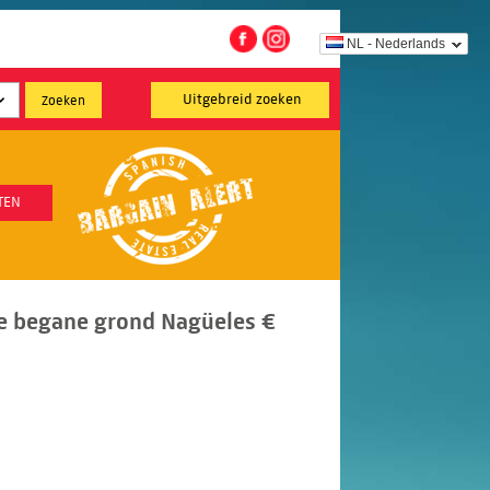
NL - Nederlands
Uitgebreid zoeken
TEN
e begane grond Nagüeles €