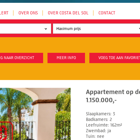
LERT
OVER ONS
OVER COSTA DEL SOL
CONTACT
G NAAR OVERZICHT
MEER INFO
VOEG TOE AAN FAVORIE
Appartement op d
1.150.000,-
Slaapkamers
3
Badkamers
2
Leefruimte
162m²
Zwembad
ja
Tuin
nee