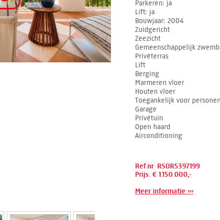
Parkeren
ja
Lift
ja
Bouwjaar
2004
Zuidgericht
Zeezicht
Gemeenschappelijk zwemb
Privéterras
Lift
Berging
Marmeren vloer
Houten vloer
Toegankelijk voor personen
Garage
Privétuin
Open haard
Airconditioning
Ref.nr: RSOR5397199
Prijs: € 1.150.000,-
Meer informatie ›››