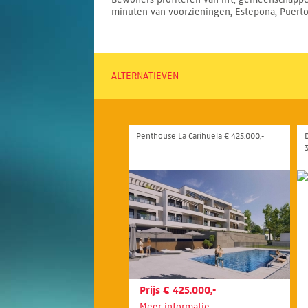
minuten van voorzieningen, Estepona, Puerto
ALTERNATIEVEN
Penthouse La Carihuela € 425.000,-
Prijs € 425.000,-
Meer informatie