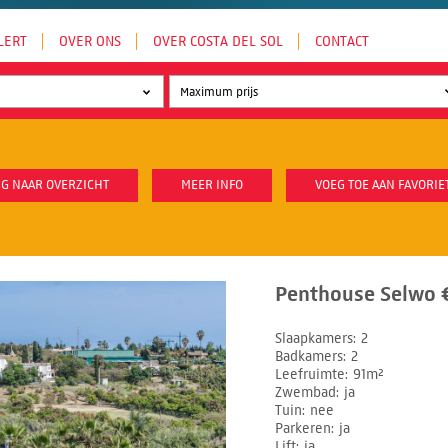
LERT
OVER ONS
OVER COSTA DEL SOL
CONTACT
G NAAR OVERZICHT
MEER INFO
VOEG TOE AAN FAVORIE
Penthouse Selwo €
Slaapkamers
2
Badkamers
2
Leefruimte
91m²
Zwembad
ja
Tuin
nee
Parkeren
ja
Lift
ja