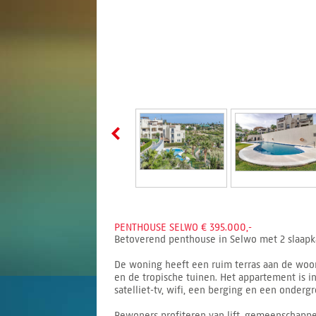
PENTHOUSE SELWO € 395.000,-
Betoverend penthouse in Selwo met 2 slaapk
De woning heeft een ruim terras aan de wo
en de tropische tuinen. Het appartement is in
satelliet-tv, wifi, een berging en een onderg
Bewoners profiteren van lift, gemeenschappe