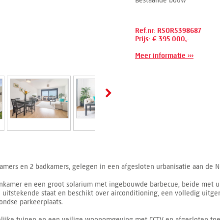
Bestaande bouw
Ref.nr: RSOR5398687
Prijs: € 395.000,-
Meer informatie ›››
amers en 2 badkamers, gelegen in een afgesloten urbanisatie aan de 
onkamer en een groot solarium met ingebouwde barbecue, beide met u
 uitstekende staat en beschikt over airconditioning, een volledig uitg
rondse parkeerplaats.
lijke tuinen en een veilige woonomgeving met CCTV en afgesloten toeg