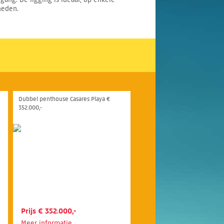
heden.
Dubbel penthouse Casares Playa €
352.000,-
Prijs € 352.000,-
Meer informatie