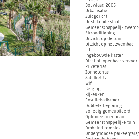
Bouwjaar
2005
Urbanisatie
Zuidgericht
Uitstekende staat
Gemeenschappelijk zwemb
Airconditioning
Uitzicht op de tuin
Uitzicht op het zwembad
Lift
Ingebouwde kasten
Dicht bij openbaar vervoer
Privéterras
Zonneterras
Satelliet-tv
Wifi
Berging
Bijkeuken
Ensuitebadkamer
Dubbele beglazing
Volledig gemeubileerd
Optioneel meubilair
Gemeenschappelijke tuin
Omheind complex
Ondergrondse parkeergara