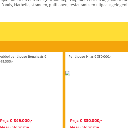
 Banús, Marbella, stranden, golfbanen, restaurants en uitgaansgelegen
Dubbel penthouse Benahavís €
Penthouse Mijas € 350.000,-
349.000,-
Prijs € 349.000,-
Prijs € 350.000,-
Meer informatie
Meer informatie