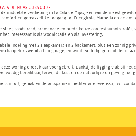
ALA DE MIJAS € 385.000,-
 de middelste verdieping in La Cala de Mijas, een van de meest gewild
d, comfort en gemakkelijke toegang tot Fuengirola, Marbella en de omli
je sfeer, zandstrand, promenade en brede keuze aan restaurants, cafés,
r het interessant is als woonlocatie én als investering.
bele indeling met 2 slaapkamers en 2 badkamers, plus een zonnig privé
chappelijk zwembad en garage, en wordt volledig gemeubileerd aan
ze woning direct klaar voor gebruik. Dankzij de ligging vlak bij het ce
eenvoudig bereikbaar, terwijl de kust en de natuurlijke omgeving het
ie comfort, gemak en de ontspannen mediterrane levensstijl wil combin