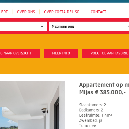
LERT
OVER ONS
OVER COSTA DEL SOL
CONTACT
G NAAR OVERZICHT
MEER INFO
VOEG TOE AAN FAVORIE
Appartement op mi
Mijas € 385.000,-
Slaapkamers
2
Badkamers
2
Leefruimte
114m²
Zwembad
ja
Tuin
nee