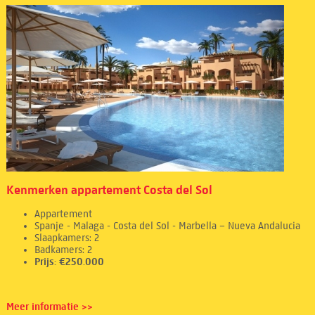
Kenmerken appartement Costa del Sol
Appartement
Spanje - Malaga - Costa del Sol - Marbella – Nueva Andalucia
Slaapkamers: 2
Badkamers: 2
Prijs: €250.000
Meer informatie >>