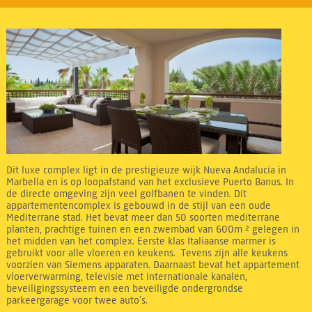
Dit luxe complex ligt in de prestigieuze wijk Nueva Andalucia in
Marbella en is op loopafstand van het exclusieve Puerto Banus. In
de directe omgeving zijn veel golfbanen te vinden. Dit
appartementencomplex is gebouwd in de stijl van een oude
Mediterrane stad. Het bevat meer dan 50 soorten mediterrane
planten, prachtige tuinen en een zwembad van 600m ² gelegen in
het midden van het complex. Eerste klas Italiaanse marmer is
gebruikt voor alle vloeren en keukens. Tevens zijn alle keukens
voorzien van Siemens apparaten. Daarnaast bevat het appartement
vloerverwarming, televisie met internationale kanalen,
beveiligingssysteem en een beveiligde ondergrondse
parkeergarage voor twee auto’s.