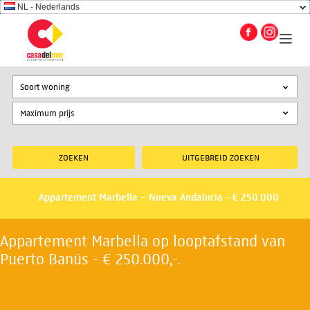
NL - Nederlands
Soort woning
UITGEBREID ZOEKEN
Appartement Marbella – Nueva Andalucia - € 250.000
Appartement Marbella op looptafstand van
Puerto Banús - € 250.000,-.