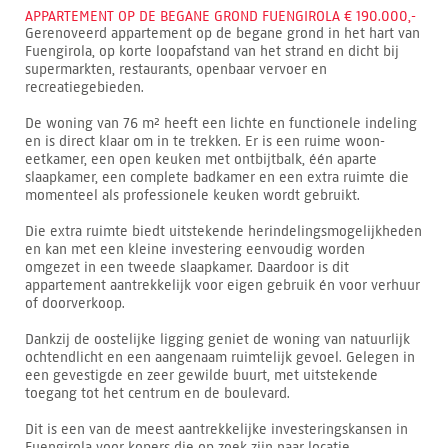
APPARTEMENT OP DE BEGANE GROND FUENGIROLA € 190.000,-
Gerenoveerd appartement op de begane grond in het hart van
Fuengirola, op korte loopafstand van het strand en dicht bij
supermarkten, restaurants, openbaar vervoer en
recreatiegebieden.
De woning van 76 m² heeft een lichte en functionele indeling
en is direct klaar om in te trekken. Er is een ruime woon-
eetkamer, een open keuken met ontbijtbalk, één aparte
slaapkamer, een complete badkamer en een extra ruimte die
momenteel als professionele keuken wordt gebruikt.
Die extra ruimte biedt uitstekende herindelingsmogelijkheden
en kan met een kleine investering eenvoudig worden
omgezet in een tweede slaapkamer. Daardoor is dit
appartement aantrekkelijk voor eigen gebruik én voor verhuur
of doorverkoop.
Dankzij de oostelijke ligging geniet de woning van natuurlijk
ochtendlicht en een aangenaam ruimtelijk gevoel. Gelegen in
een gevestigde en zeer gewilde buurt, met uitstekende
toegang tot het centrum en de boulevard.
Dit is een van de meest aantrekkelijke investeringskansen in
Fuengirola voor kopers die op zoek zijn naar locatie,