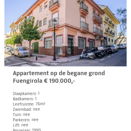
Appartement op de begane grond
Fuengirola € 190.000,-
Slaapkamers
1
Badkamers
1
Leefruimte
76m²
Zwembad
nee
Tuin
nee
Parkeren
nee
Lift
nee
Bouwjaar
1990