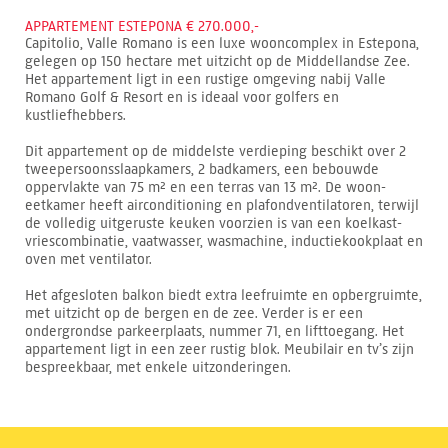
APPARTEMENT ESTEPONA € 270.000,-
Capitolio, Valle Romano is een luxe wooncomplex in Estepona,
gelegen op 150 hectare met uitzicht op de Middellandse Zee.
Het appartement ligt in een rustige omgeving nabij Valle
Romano Golf & Resort en is ideaal voor golfers en
kustliefhebbers.
Dit appartement op de middelste verdieping beschikt over 2
tweepersoonsslaapkamers, 2 badkamers, een bebouwde
oppervlakte van 75 m² en een terras van 13 m². De woon-
eetkamer heeft airconditioning en plafondventilatoren, terwijl
de volledig uitgeruste keuken voorzien is van een koelkast-
vriescombinatie, vaatwasser, wasmachine, inductiekookplaat en
oven met ventilator.
Het afgesloten balkon biedt extra leefruimte en opbergruimte,
met uitzicht op de bergen en de zee. Verder is er een
ondergrondse parkeerplaats, nummer 71, en lifttoegang. Het
appartement ligt in een zeer rustig blok. Meubilair en tv’s zijn
bespreekbaar, met enkele uitzonderingen.