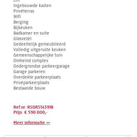
Lift
Ingebouwde kasten
Privéterras
Wifi
Berging
Bijkeuken
Badkamer en suite
Glasvezel
Gedeeltelijk gemeubileerd
Volledig uitgeruste keuken
Gemeenschappelijke tuin
Omheind complex
Ondergrondse parkeergarage
Garage parkeren
Overdekte parkeerplaats
Privéparkeerplaats
Bestaande bouw
Ref.nr: RSOR5143918
Prijs: € 590.000,-
Meer informatie ›››