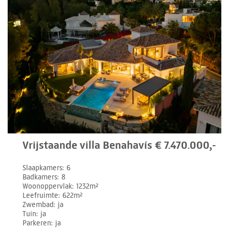
Vrijstaande villa Benahavís € 7.470.000,-
Slaapkamers
6
Badkamers
8
Woonoppervlak
1232m²
Leefruimte
622m²
Zwembad
ja
Tuin
ja
Parkeren
ja