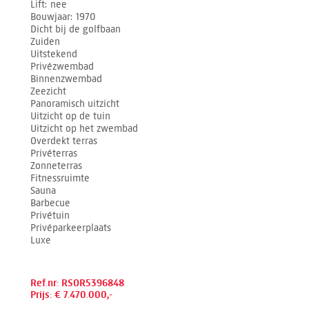
Lift
nee
Bouwjaar
1970
Dicht bij de golfbaan
Zuiden
Uitstekend
Privézwembad
Binnenzwembad
Zeezicht
Panoramisch uitzicht
Uitzicht op de tuin
Uitzicht op het zwembad
Overdekt terras
Privéterras
Zonneterras
Fitnessruimte
Sauna
Barbecue
Privétuin
Privéparkeerplaats
Luxe
Ref.nr: RSOR5396848
Prijs: € 7.470.000,-