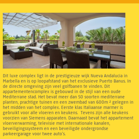
Dit luxe complex ligt in de prestigieuze wijk Nueva Andalucia in
Marbella en is op loopafstand van het exclusieve Puerto Banus. In
de directe omgeving zijn veel golfbanen te vinden. Dit
appartementencomplex is gebouwd in de stijl van een oude
Mediterrane stad. Het bevat meer dan 50 soorten mediterrane
planten, prachtige tuinen en een zwembad van 600m ² gelegen in
het midden van het complex. Eerste klas Italiaanse marmer is
gebruikt voor alle vloeren en keukens. Tevens zijn alle keukens
voorzien van Siemens apparaten. Daarnaast bevat het appartement
vloerverwarming, televisie met internationale kanalen,
beveiligingssysteem en een beveiligde ondergrondse
parkeergarage voor twee auto’s.