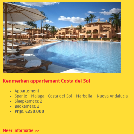
Kenmerken appartement Costa del Sol
Appartement
Spanje - Malaga - Costa del Sol - Marbella – Nueva Andalucia
Slaapkamers: 2
Badkamers: 2
Prijs: €250.000
Meer informatie >>