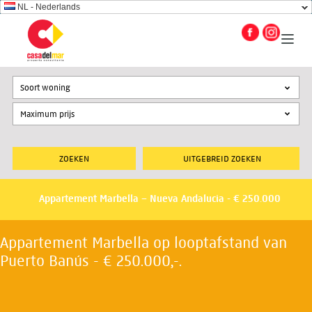
NL - Nederlands
Soort woning
UITGEBREID ZOEKEN
Appartement Marbella – Nueva Andalucia - € 250.000
Appartement Marbella op looptafstand van
Puerto Banús - € 250.000,-.