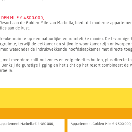
EN MILE € 4.500.000,-
Resort aan de Golden Mile van Marbella, biedt dit moderne apparteme
ies aan de kust.
keukenruimte op een natuurlijke en ruimtelijke manier. De L-vormige k
gruimte, terwijl de eetkamer en stijlvolle woonkamer zijn ontworpen v
mer, waaronder de indrukwekkende hoofdslaapkamer met directe toega
t, met meerdere chill-out zones en eetgedeeltes buiten, plus directe 
ankzij de gunstige ligging en het zicht op het resort combineert de w
rbella.
Appartement Marbella € 4.480.000,-
Appartement Golden Mile € 4.500.000,