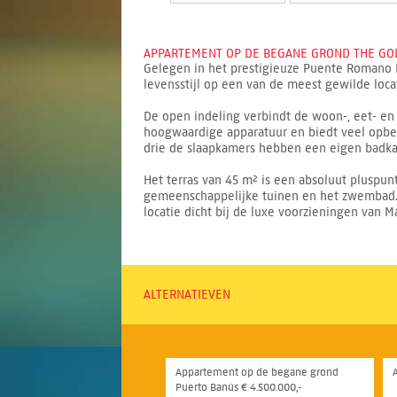
APPARTEMENT OP DE BEGANE GROND THE GOLD
Gelegen in het prestigieuze Puente Romano 
levensstijl op een van de meest gewilde locat
De open indeling verbindt de woon-, eet- en 
hoogwaardige apparatuur en biedt veel opber
drie de slaapkamers hebben een eigen badka
Het terras van 45 m² is een absoluut pluspun
gemeenschappelijke tuinen en het zwembad. D
locatie dicht bij de luxe voorzieningen van Ma
ALTERNATIEVEN
Appartement op de begane grond
Puerto Banús € 4.500.000,-