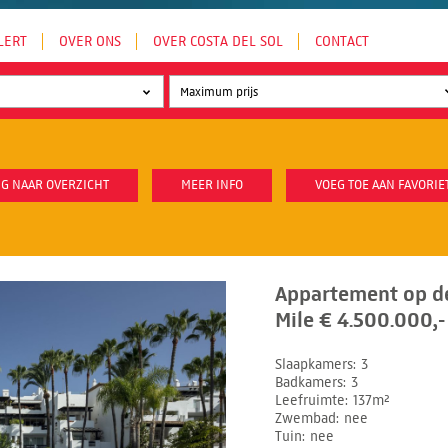
LERT
OVER ONS
OVER COSTA DEL SOL
CONTACT
G NAAR OVERZICHT
MEER INFO
VOEG TOE AAN FAVORIE
Appartement op d
Mile € 4.500.000,-
Slaapkamers
3
Badkamers
3
Leefruimte
137m²
Zwembad
nee
Tuin
nee