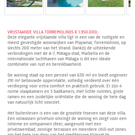
VRIJSTAANDE VILLA TORREMOLINOS € 1.950.000,-
Deze elegante vrijstaande villa ligt in een van de rustigste en
meest gevestigde woonwijken van Playamar, Torremolinos, op
slechts 200 meter van het strand. Dankzij de uitstekende
verbindingen met de A-7, Málaga-stad, Marbella en de
internationale luchthaven van Málaga is dit een ideale
combinatie van rust en bereikbaarheid.
De woning staat op een perceel van 630 m² en biedt ongeveer
291 m² bebouwde oppervlakte, volledig verdeeld over één
verdieping voor extra comfort en praktisch gebruik. Er zijn 4
ruime slaapkamers en 3 badkamers, met lichte ruimtes, grote
ramen en een zuidelijke oriëntatie die de woning de hele dag
van natuurlijk licht voorziet.
Het buitenleven is een van de grootste troeven van deze villa.
Een volwassen privétuin omringt de woning en zorgt voor een
intieme en ontspannen sfeer, aangevuld met een
privézwembad, zonnige terrassen en meerdere chill-out zones
om het hele jaar door van het mediterrane klimaat te