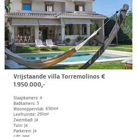
Vrijstaande villa Torremolinos €
1.950.000,-
Slaapkamers
4
Badkamers
3
Woonoppervlak
630m²
Leefruimte
291m²
Zwembad
ja
Tuin
ja
Parkeren
ja
Lift
nee