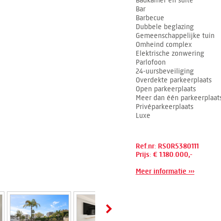
Badkamer en suite
Bar
Barbecue
Dubbele beglazing
Gemeenschappelijke tuin
Omheind complex
Elektrische zonwering
Parlofoon
24-uursbeveiliging
Overdekte parkeerplaats
Open parkeerplaats
Meer dan één parkeerplaat
Privéparkeerplaats
Luxe
Ref.nr: RSOR5380111
Prijs: € 1.180.000,-
Meer informatie ›››