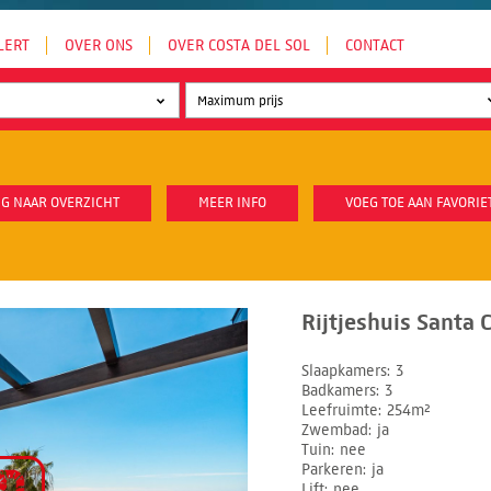
LERT
OVER ONS
OVER COSTA DEL SOL
CONTACT
G NAAR OVERZICHT
MEER INFO
VOEG TOE AAN FAVORIE
Rijtjeshuis Santa C
Slaapkamers
3
Badkamers
3
Leefruimte
254m²
Zwembad
ja
Tuin
nee
Parkeren
ja
Lift
nee