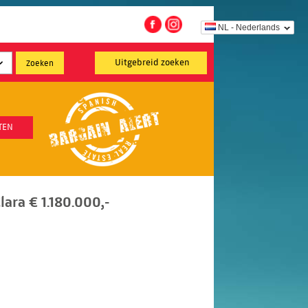
NL - Nederlands
Uitgebreid zoeken
TEN
lara € 1.180.000,-