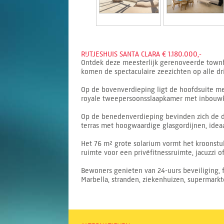
RIJTJESHUIS SANTA CLARA € 1.180.000,-
Ontdek deze meesterlijk gerenoveerde townho
komen de spectaculaire zeezichten op alle dr
Op de bovenverdieping ligt de hoofdsuite met
royale tweepersoonsslaapkamer met inbouwk
Op de benedenverdieping bevinden zich de d
terras met hoogwaardige glasgordijnen, ideaa
Het 76 m² grote solarium vormt het kroonstuk
ruimte voor een privéfitnessruimte, jacuzzi o
Bewoners genieten van 24-uurs beveiliging, 
Marbella, stranden, ziekenhuizen, supermarkt