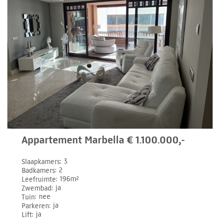
Appartement Marbella € 1.100.000,-
Slaapkamers
3
Badkamers
2
Leefruimte
196m²
Zwembad
ja
Tuin
nee
Parkeren
ja
Lift
ja