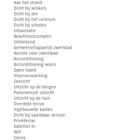
Aan het strand
Dicht bij winkels
Dicht bij zee
Dicht bij het centrum
Dicht bij scholen
Urbanisatie
Beachfrontcomplex
Uitstekend
Gemeenschappelijk zwembad
Ruimte voor zwembad
Airconditioning
Airconditioning warm
Open haard
Vloerverwarming
Zeezicht
Uitzicht op de bergen
Panoramisch uitzicht
Uitzicht op de tuin
Overdekt terras
Ingebouwde kasten
Dicht bij openbaar vervoer
Privéterras
Satelliet-tv
Wifi
Sauna