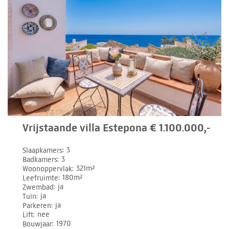
Vrijstaande villa Estepona € 1.100.000,-
Slaapkamers
3
Badkamers
3
Woonoppervlak
321m²
Leefruimte
180m²
Zwembad
ja
Tuin
ja
Parkeren
ja
Lift
nee
Bouwjaar
1970