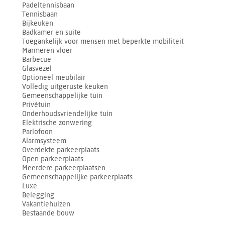
Padeltennisbaan
Tennisbaan
Bijkeuken
Badkamer en suite
Toegankelijk voor mensen met beperkte mobiliteit
Marmeren vloer
Barbecue
Glasvezel
Optioneel meubilair
Volledig uitgeruste keuken
Gemeenschappelijke tuin
Privétuin
Onderhoudsvriendelijke tuin
Elektrische zonwering
Parlofoon
Alarmsysteem
Overdekte parkeerplaats
Open parkeerplaats
Meerdere parkeerplaatsen
Gemeenschappelijke parkeerplaats
Luxe
Belegging
Vakantiehuizen
Bestaande bouw