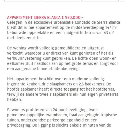
APPARTEMENT SIERRA BLANCA € 950.000,-
Gelegen in de exclusieve urbanisatie Condado de Sierra Blanca
biedt dit ruime appartement op de middenverdieping 147 m²
bebouwde oppervlakte en een zuidgericht terras van 43 m²
met deels zeezicht.
De woning wordt volledig gemeubileerd en uitgerust
verkocht, waardoor u er direct van kunt genieten of het als
verhuurinvestering kunt gebruiken. De lichte open woon- en
eetkamer sluit naadloos aan op het grote terras en zorgt voor
een aangename binnen-buitenbeleving.
Het appartement beschikt over een moderne volledig
ingerichte keuken, drie slaapkamers en 2,5 badkamers. De
hoofdslaapkamer heeft directe toegang tot het hoofdterras,
terwijl de andere twee slaapkamers elk hun eigen privéterras
hebben.
Bewoners profiteren van 24-uursbeveiliging, twee
gemeenschappelijke zwembaden, fraai aangelegde tropische
tuinen, ondergrondse parkeergelegenheid en een
privéberging. De ligging is slechts enkele minuten van de