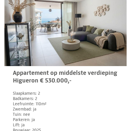
Appartement op middelste verdieping
Higueron € 530.000,-
Slaapkamers
2
Badkamers
2
Leefruimte
110m²
Zwembad
ja
Tuin
nee
Parkeren
ja
Lift
ja
Bouwjaar
2025