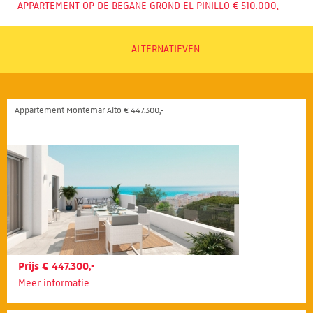
APPARTEMENT OP DE BEGANE GROND EL PINILLO € 510.000,-
ALTERNATIEVEN
Appartement Montemar Alto € 447.300,-
Prijs € 447.300,-
Meer informatie