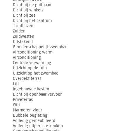
Dicht bij de golfbaan
Dicht bij winkels
Dicht bij zee
Dicht bij het centrum
Jachthaven
Zuiden
Zuidwesten
Uitstekend
Gemeenschappelijk zwembad
Airconditioning warm
Airconditioning
Centrale verwarming
Uitzicht op de tuin
Uitzicht op het zwembad
Overdekt terras
Lift
Ingebouwde kasten
Dicht bij openbaar vervoer
Privéterras
Wifi
Marmeren vloer
Dubbele beglazing
Volledig gemeubileerd
Volledig uitgeruste keuken
Gemeenschappelijke tuin