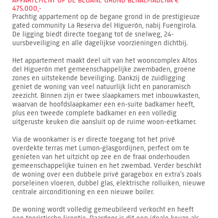
APPARTEMENT OP DE BEGANE GROND BENALMÁDENA €
475.000,-
Prachtig appartement op de begane grond in de prestigieuze
gated community La Reserva del Higuerón, nabij Fuengirola.
De ligging biedt directe toegang tot de snelweg, 24-
uursbeveiliging en alle dagelijkse voorzieningen dichtbij.
Het appartement maakt deel uit van het wooncomplex Altos
del Higuerón met gemeenschappelijke zwembaden, groene
zones en uitstekende beveiliging. Dankzij de zuidligging
geniet de woning van veel natuurlijk licht en panoramisch
zeezicht. Binnen zijn er twee slaapkamers met inbouwkasten,
waarvan de hoofdslaapkamer een en-suite badkamer heeft,
plus een tweede complete badkamer en een volledig
uitgeruste keuken die aansluit op de ruime woon-eetkamer.
Via de woonkamer is er directe toegang tot het privé
overdekte terras met Lumon-glasgordijnen, perfect om te
genieten van het uitzicht op zee en de fraai onderhouden
gemeenschappelijke tuinen en het zwembad. Verder beschikt
de woning over een dubbele privé garagebox en extra’s zoals
porseleinen vloeren, dubbel glas, elektrische rolluiken, nieuwe
centrale airconditioning en een nieuwe boiler.
De woning wordt volledig gemeubileerd verkocht en heeft