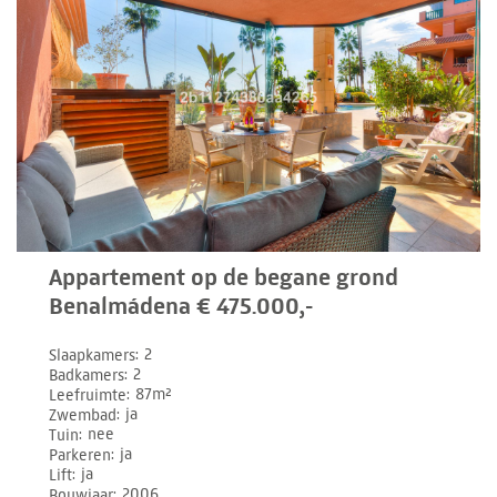
Appartement op de begane grond
Benalmádena € 475.000,-
Slaapkamers
2
Badkamers
2
Leefruimte
87m²
Zwembad
ja
Tuin
nee
Parkeren
ja
Lift
ja
Bouwjaar
2006