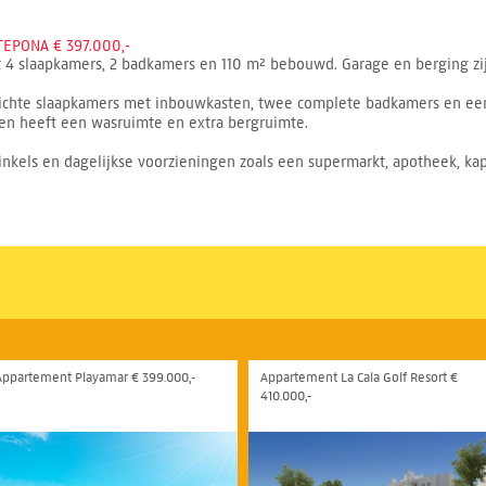
EPONA € 397.000,-
4 slaapkamers, 2 badkamers en 110 m² bebouwd. Garage en berging zijn
 lichte slaapkamers met inbouwkasten, twee complete badkamers en e
ken heeft een wasruimte en extra bergruimte.
inkels en dagelijkse voorzieningen zoals een supermarkt, apotheek, ka
Appartement Playamar € 399.000,-
Appartement La Cala Golf Resort €
410.000,-