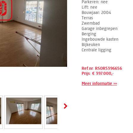
Parkeren
nee
Lift
nee
Bouwjaar
2004
Terras
Zwembad
Garage inbegrepen
Berging
Ingebouwde kasten
Bijkeuken
Centrale ligging
Ref.nr: RSOR5396656
Prijs: € 397.000,-
Meer informatie ›››