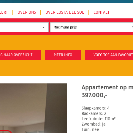
LERT
OVER ONS
OVER COSTA DEL SOL
CONTACT
G NAAR OVERZICHT
MEER INFO
VOEG TOE AAN FAVORIE
Appartement op mi
397.000,-
Slaapkamers
4
Badkamers
2
Leefruimte
110m²
Zwembad
ja
Tuin
nee