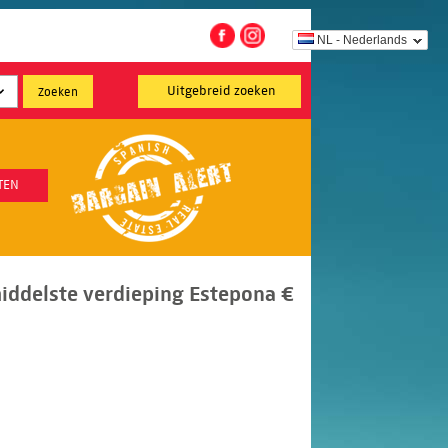
NL - Nederlands
Uitgebreid zoeken
TEN
ddelste verdieping Estepona €