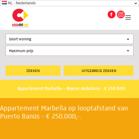
NL - Nederlands
Soort woning
UITGEBREID ZOEKEN
Appartement Marbella – Nueva Andalucia - € 250.000
Appartement Marbella op looptafstand van
Puerto Banús - € 250.000,-.