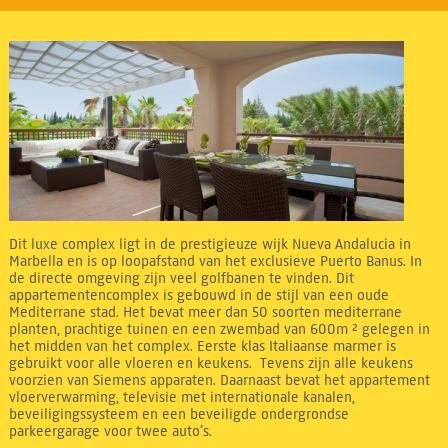
Dit luxe complex ligt in de prestigieuze wijk Nueva Andalucia in
Marbella en is op loopafstand van het exclusieve Puerto Banus. In
de directe omgeving zijn veel golfbanen te vinden. Dit
appartementencomplex is gebouwd in de stijl van een oude
Mediterrane stad. Het bevat meer dan 50 soorten mediterrane
planten, prachtige tuinen en een zwembad van 600m ² gelegen in
het midden van het complex. Eerste klas Italiaanse marmer is
gebruikt voor alle vloeren en keukens. Tevens zijn alle keukens
voorzien van Siemens apparaten. Daarnaast bevat het appartement
vloerverwarming, televisie met internationale kanalen,
beveiligingssysteem en een beveiligde ondergrondse
parkeergarage voor twee auto’s.