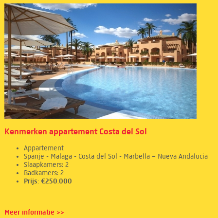
Kenmerken appartement Costa del Sol
Appartement
Spanje - Malaga - Costa del Sol - Marbella – Nueva Andalucia
Slaapkamers: 2
Badkamers: 2
Prijs: €250.000
Meer informatie >>