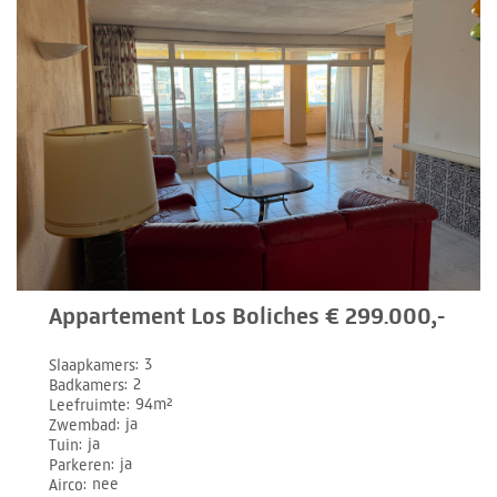
Appartement Los Boliches € 299.000,-
Slaapkamers
3
Badkamers
2
Leefruimte
94m²
Zwembad
ja
Tuin
ja
Parkeren
ja
Airco
nee