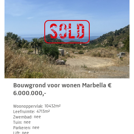
Bouwgrond voor wonen Marbella €
6.000.000,-
Woonoppervlak
10432m²
Leefruimte
4713m²
Zwembad
nee
Tuin
nee
Parkeren
nee
Lift
nee