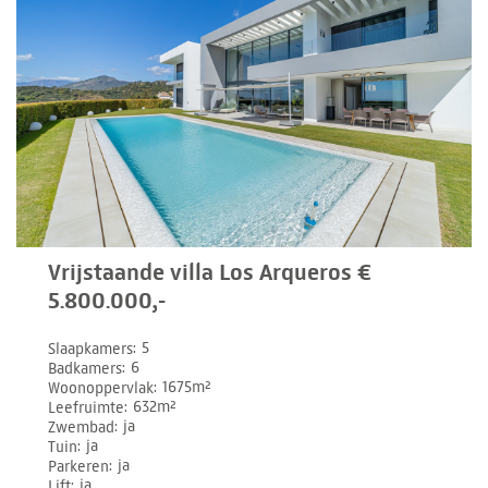
Vrijstaande villa Los Arqueros €
5.800.000,-
Slaapkamers
5
Badkamers
6
Woonoppervlak
1675m²
Leefruimte
632m²
Zwembad
ja
Tuin
ja
Parkeren
ja
Lift
ja