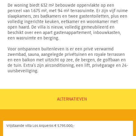
De woning biedt 632 m² bebouwde oppervlakte op een
perceel van 1.675 m², met 94 m² terrasruimte. Er zijn vijf ruime
slaapkamers, zes badkamers en twee gastentoiletten, plus een
volledig ingerichte keuken, eetkamer en woonkamer met
open haard. De villa is nieuw, volledig gemeubileerd en
beschikt over een apart gastenappartement, inbouwkasten,
een wasruimte en berging.
Voor ontspannen buitenleven is er een privé verwarmd
zwembad, sauna, aangelegde privétuinen en royale terrassen
en een balkon met uitzicht op zee, de bergen, de golfbaan en
de tuin. Extra’s zijn airconditioning, een lift, privégarage en 24-
uursbeveiliging.
ALTERNATIEVEN
Vrijstaande villa Los Arqueros € 5.795.000,-