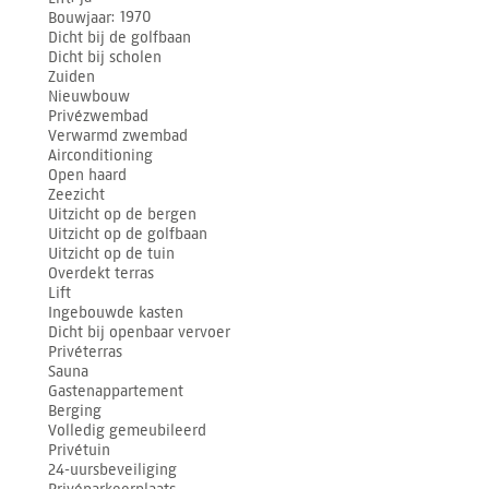
Bouwjaar
1970
Dicht bij de golfbaan
Dicht bij scholen
Zuiden
Nieuwbouw
Privézwembad
Verwarmd zwembad
Airconditioning
Open haard
Zeezicht
Uitzicht op de bergen
Uitzicht op de golfbaan
Uitzicht op de tuin
Overdekt terras
Lift
Ingebouwde kasten
Dicht bij openbaar vervoer
Privéterras
Sauna
Gastenappartement
Berging
Volledig gemeubileerd
Privétuin
24-uursbeveiliging
Privéparkeerplaats