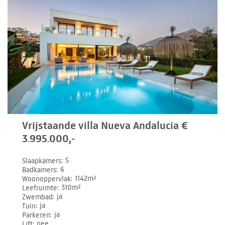
Vrijstaande villa Nueva Andalucía €
3.995.000,-
Slaapkamers
5
Badkamers
6
Woonoppervlak
1142m²
Leefruimte
310m²
Zwembad
ja
Tuin
ja
Parkeren
ja
Lift
nee