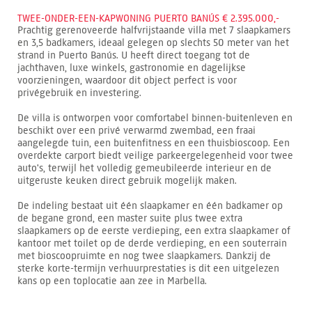
TWEE-ONDER-EEN-KAPWONING PUERTO BANÚS € 2.395.000,-
Prachtig gerenoveerde halfvrijstaande villa met 7 slaapkamers
en 3,5 badkamers, ideaal gelegen op slechts 50 meter van het
strand in Puerto Banús. U heeft direct toegang tot de
jachthaven, luxe winkels, gastronomie en dagelijkse
voorzieningen, waardoor dit object perfect is voor
privégebruik en investering.
De villa is ontworpen voor comfortabel binnen-buitenleven en
beschikt over een privé verwarmd zwembad, een fraai
aangelegde tuin, een buitenfitness en een thuisbioscoop. Een
overdekte carport biedt veilige parkeergelegenheid voor twee
auto's, terwijl het volledig gemeubileerde interieur en de
uitgeruste keuken direct gebruik mogelijk maken.
De indeling bestaat uit één slaapkamer en één badkamer op
de begane grond, een master suite plus twee extra
slaapkamers op de eerste verdieping, een extra slaapkamer of
kantoor met toilet op de derde verdieping, en een souterrain
met bioscoopruimte en nog twee slaapkamers. Dankzij de
sterke korte-termijn verhuurprestaties is dit een uitgelezen
kans op een toplocatie aan zee in Marbella.