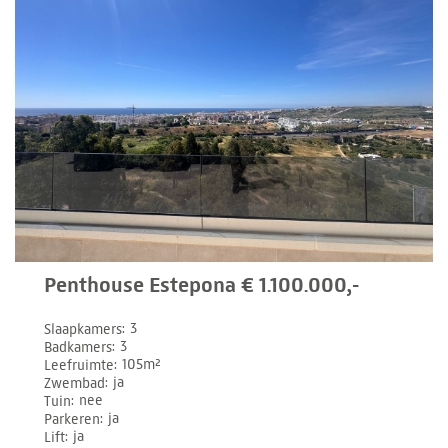
Penthouse Estepona € 1.100.000,-
Slaapkamers
3
Badkamers
3
Leefruimte
105m²
Zwembad
ja
Tuin
nee
Parkeren
ja
Lift
ja