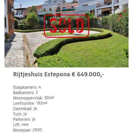
Rijtjeshuis Estepona € 649.000,-
Slaapkamers
4
Badkamers
3
Woonoppervlak
30m²
Leefruimte
192m²
Zwembad
ja
Tuin
ja
Parkeren
ja
Lift
nee
Bouwjaar
2005