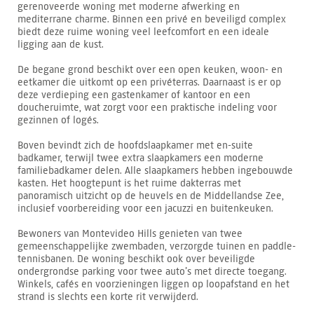
gerenoveerde woning met moderne afwerking en
mediterrane charme. Binnen een privé en beveiligd complex
biedt deze ruime woning veel leefcomfort en een ideale
ligging aan de kust.
De begane grond beschikt over een open keuken, woon- en
eetkamer die uitkomt op een privéterras. Daarnaast is er op
deze verdieping een gastenkamer of kantoor en een
doucheruimte, wat zorgt voor een praktische indeling voor
gezinnen of logés.
Boven bevindt zich de hoofdslaapkamer met en-suite
badkamer, terwijl twee extra slaapkamers een moderne
familiebadkamer delen. Alle slaapkamers hebben ingebouwde
kasten. Het hoogtepunt is het ruime dakterras met
panoramisch uitzicht op de heuvels en de Middellandse Zee,
inclusief voorbereiding voor een jacuzzi en buitenkeuken.
Bewoners van Montevideo Hills genieten van twee
gemeenschappelijke zwembaden, verzorgde tuinen en paddle-
tennisbanen. De woning beschikt ook over beveiligde
ondergrondse parking voor twee auto’s met directe toegang.
Winkels, cafés en voorzieningen liggen op loopafstand en het
strand is slechts een korte rit verwijderd.