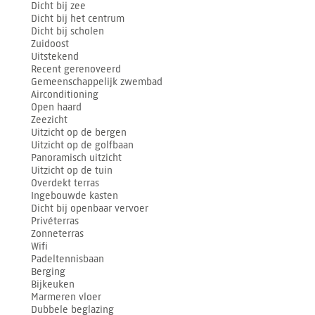
Dicht bij zee
Dicht bij het centrum
Dicht bij scholen
Zuidoost
Uitstekend
Recent gerenoveerd
Gemeenschappelijk zwembad
Airconditioning
Open haard
Zeezicht
Uitzicht op de bergen
Uitzicht op de golfbaan
Panoramisch uitzicht
Uitzicht op de tuin
Overdekt terras
Ingebouwde kasten
Dicht bij openbaar vervoer
Privéterras
Zonneterras
Wifi
Padeltennisbaan
Berging
Bijkeuken
Marmeren vloer
Dubbele beglazing