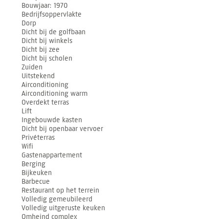
Bouwjaar
1970
Bedrijfsoppervlakte
Dorp
Dicht bij de golfbaan
Dicht bij winkels
Dicht bij zee
Dicht bij scholen
Zuiden
Uitstekend
Airconditioning
Airconditioning warm
Overdekt terras
Lift
Ingebouwde kasten
Dicht bij openbaar vervoer
Privéterras
Wifi
Gastenappartement
Berging
Bijkeuken
Barbecue
Restaurant op het terrein
Volledig gemeubileerd
Volledig uitgeruste keuken
Omheind complex