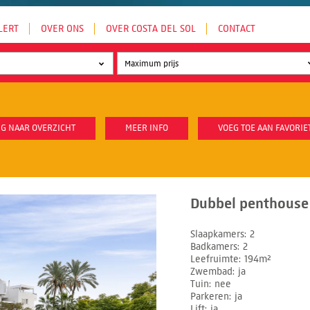
LERT
OVER ONS
OVER COSTA DEL SOL
CONTACT
G NAAR OVERZICHT
MEER INFO
VOEG TOE AAN FAVORIE
Dubbel penthouse 
Slaapkamers
2
Badkamers
2
Leefruimte
194m²
Zwembad
ja
Tuin
nee
Parkeren
ja
Lift
ja