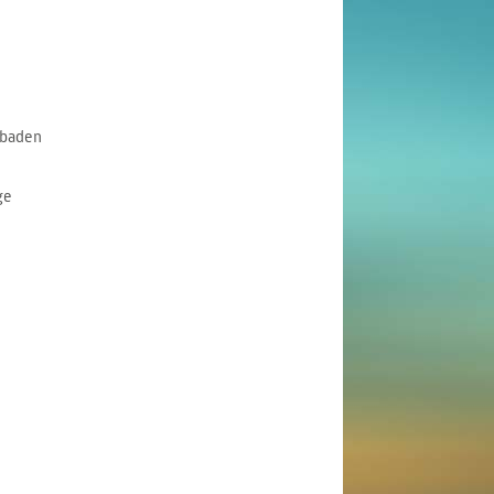
mbaden
ge