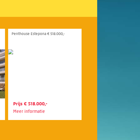
Penthouse Estepona € 518.000,-
Prijs € 518.000,-
Meer informatie