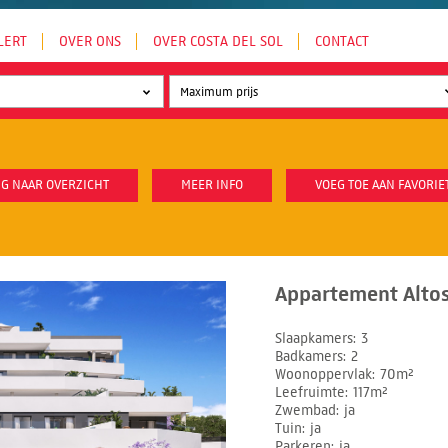
LERT
OVER ONS
OVER COSTA DEL SOL
CONTACT
G NAAR OVERZICHT
MEER INFO
VOEG TOE AAN FAVORIE
Appartement Altos
Slaapkamers
3
Badkamers
2
Woonoppervlak
70m²
Leefruimte
117m²
Zwembad
ja
Tuin
ja
Parkeren
ja