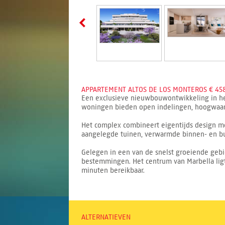
APPARTEMENT ALTOS DE LOS MONTEROS € 458
Een exclusieve nieuwbouwontwikkeling in he
woningen bieden open indelingen, hoogwaardi
Het complex combineert eigentijds design me
aangelegde tuinen, verwarmde binnen- en bu
Gelegen in een van de snelst groeiende gebie
bestemmingen. Het centrum van Marbella ligt 
minuten bereikbaar.
ALTERNATIEVEN