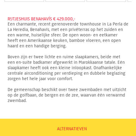
RIJTJESHUIS BENAHAVÍS € 429.000,-
Een charmante, recent gerenoveerde townhouse in La Perla de
La Heredia, Benahavís, met een privéterras op het zuiden en
een warme, huiselijke sfeer. De open woon- en eetkamer
heeft een Amerikaanse keuken, bamboe vloeren, een open
haard en een handige berging.
Boven zijn er twee lichte en ruime slaapkamers, beide met
een en-suite badkamer afgewerkt in Marokkaanse tatale. Eén
slaapkamer heeft ook een kleine inloopkast. Onafhankelijke
centrale airconditioning per verdieping en dubbele beglazing
zorgen het hele jaar voor comfort.
De gemeenschap beschikt over twee zwembaden met uitzicht
op de golfbaan, de bergen en de zee, waarvan één verwarmd
zwembad.
ALTERNATIEVEN