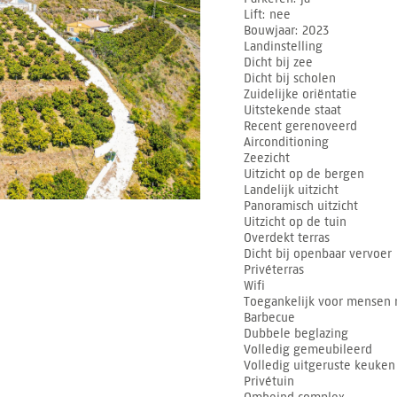
Lift
nee
Bouwjaar
2023
Landinstelling
Dicht bij zee
Dicht bij scholen
Zuidelijke oriëntatie
Uitstekende staat
Recent gerenoveerd
Airconditioning
Zeezicht
Uitzicht op de bergen
Landelijk uitzicht
Panoramisch uitzicht
Uitzicht op de tuin
Overdekt terras
Dicht bij openbaar vervoer
Privéterras
Wifi
Toegankelijk voor mensen 
Barbecue
Dubbele beglazing
Volledig gemeubileerd
Volledig uitgeruste keuken
Privétuin