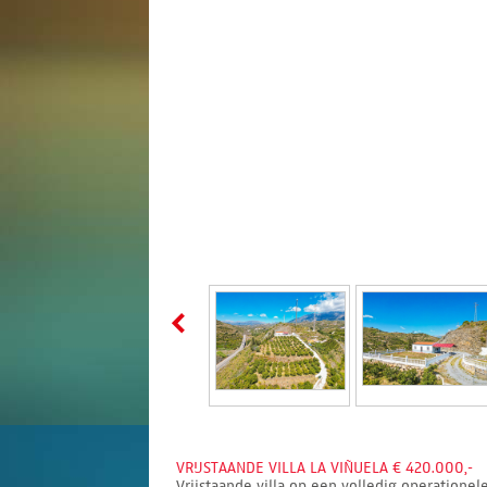
VRIJSTAANDE VILLA LA VIÑUELA € 420.000,-
Vrijstaande villa op een volledig operatione