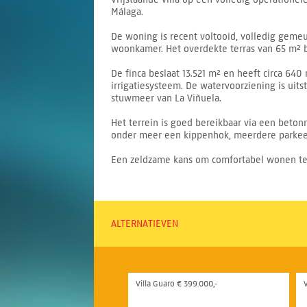
Málaga.
De woning is recent voltooid, volledig geme
woonkamer. Het overdekte terras van 65 m² b
De finca beslaat 13.521 m² en heeft circa 
irrigatiesysteem. De watervoorziening is ui
stuwmeer van La Viñuela.
Het terrein is goed bereikbaar via een beton
onder meer een kippenhok, meerdere parkee
Een zeldzame kans om comfortabel wonen te c
ALTERNATIEVEN
Villa Guaro € 399.000,-