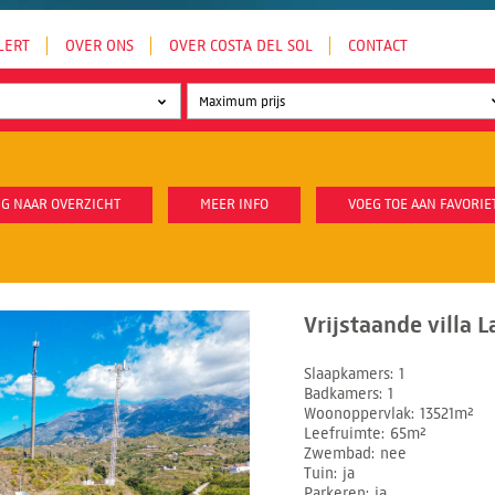
LERT
OVER ONS
OVER COSTA DEL SOL
CONTACT
G NAAR OVERZICHT
MEER INFO
VOEG TOE AAN FAVORIE
Vrijstaande villa 
Slaapkamers
1
Badkamers
1
Woonoppervlak
13521m²
Leefruimte
65m²
Zwembad
nee
Tuin
ja
Parkeren
ja