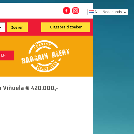
NL - Nederlands
Uitgebreid zoeken
TEN
La Viñuela € 420.000,-