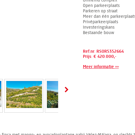
Omheind complex
Open parkeerplaats
Parkeren op straat
Meer dan één parkeerplaat
Privéparkeerplaats
Investeringskans
Bestaande bouw
Ref.nr: RSOR5352664
Prijs: € 420.000,-
Meer informatie ›››
le finca met mango- en avocadoplantage nabij Vélez-Málaga, op slechts