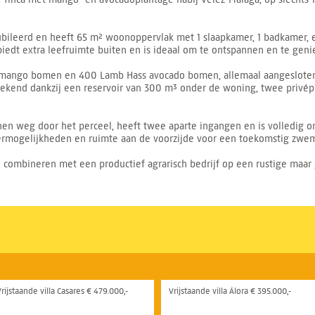
ubileerd en heeft 65 m² woonoppervlak met 1 slaapkamer, 1 badkamer, 
iedt extra leefruimte buiten en is ideaal om te ontspannen en te geni
640 mango bomen en 400 Lamb Hass avocado bomen, allemaal aangeslote
tstekend dankzij een reservoir van 300 m³ onder de woning, twee privé
nen weg door het perceel, heeft twee aparte ingangen en is volledig omh
rmogelijkheden en ruimte aan de voorzijde voor een toekomstig zwe
ombineren met een productief agrarisch bedrijf op een rustige maar g
Vrijstaande villa Casares € 479.000,-
Vrijstaande villa Álora € 395.000,-