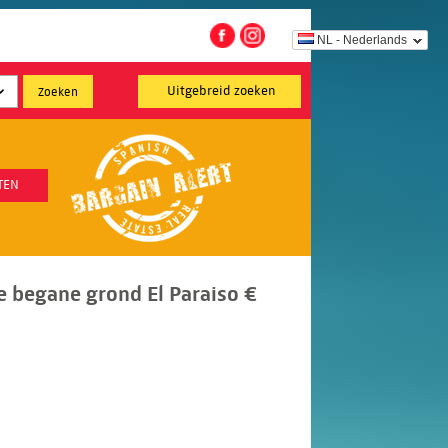
NL - Nederlands
Uitgebreid zoeken
TEN
 begane grond El Paraiso €