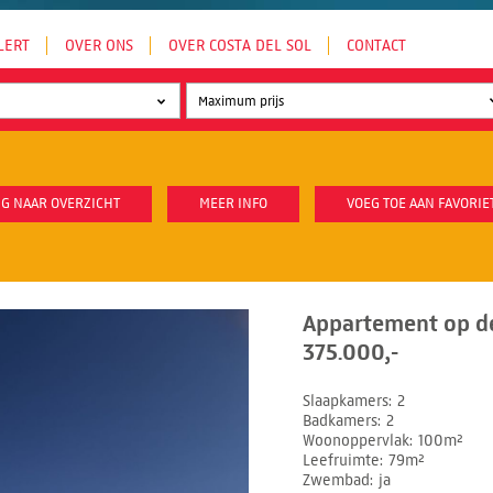
LERT
OVER ONS
OVER COSTA DEL SOL
CONTACT
G NAAR OVERZICHT
MEER INFO
VOEG TOE AAN FAVORIE
Appartement op de
375.000,-
Slaapkamers
2
Badkamers
2
Woonoppervlak
100m²
Leefruimte
79m²
Zwembad
ja