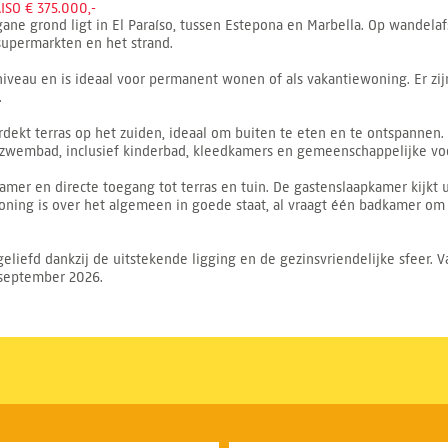
SO € 375.000,-
ane grond ligt in El Paraíso, tussen Estepona en Marbella. Op wandelafs
 supermarkten en het strand.
iveau en is ideaal voor permanent wonen of als vakantiewoning. Er zijn
.
kt terras op het zuiden, ideaal om buiten te eten en te ontspannen. V
 zwembad, inclusief kinderbad, kleedkamers en gemeenschappelijke vo
er en directe toegang tot terras en tuin. De gastenslaapkamer kijkt u
oning is over het algemeen in goede staat, al vraagt één badkamer o
iefd dankzij de uitstekende ligging en de gezinsvriendelijke sfeer. V
 september 2026.