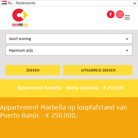
NL - Nederlands
Soort woning
UITGEBREID ZOEKEN
Appartement Marbella – Nueva Andalucia - € 250.000
Appartement Marbella op looptafstand van
Puerto Banús - € 250.000,-.