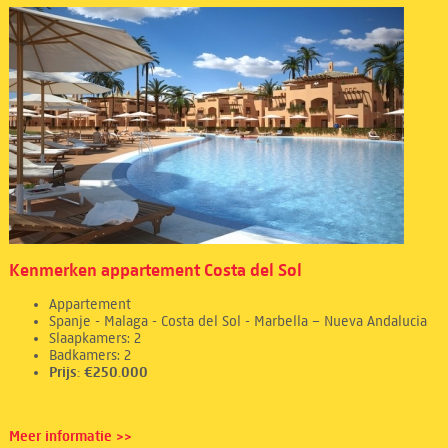
Kenmerken appartement Costa del Sol
Appartement
Spanje - Malaga - Costa del Sol - Marbella – Nueva Andalucia
Slaapkamers: 2
Badkamers: 2
Prijs: €250.000
Meer informatie >>