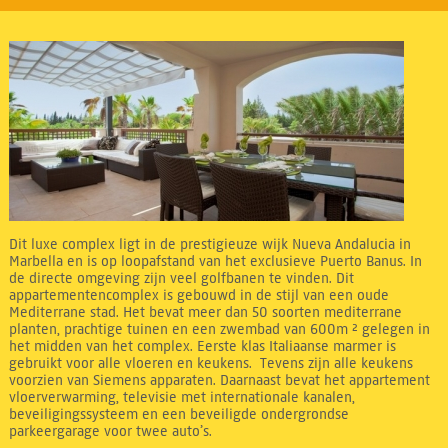
Dit luxe complex ligt in de prestigieuze wijk Nueva Andalucia in
Marbella en is op loopafstand van het exclusieve Puerto Banus. In
de directe omgeving zijn veel golfbanen te vinden. Dit
appartementencomplex is gebouwd in de stijl van een oude
Mediterrane stad. Het bevat meer dan 50 soorten mediterrane
planten, prachtige tuinen en een zwembad van 600m ² gelegen in
het midden van het complex. Eerste klas Italiaanse marmer is
gebruikt voor alle vloeren en keukens. Tevens zijn alle keukens
voorzien van Siemens apparaten. Daarnaast bevat het appartement
vloerverwarming, televisie met internationale kanalen,
beveiligingssysteem en een beveiligde ondergrondse
parkeergarage voor twee auto’s.