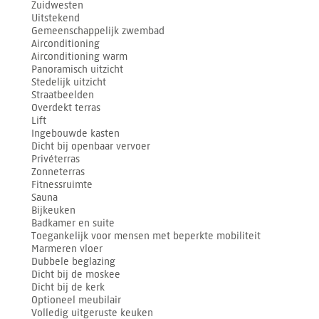
Zuidwesten
Uitstekend
Gemeenschappelijk zwembad
Airconditioning
Airconditioning warm
Panoramisch uitzicht
Stedelijk uitzicht
Straatbeelden
Overdekt terras
Lift
Ingebouwde kasten
Dicht bij openbaar vervoer
Privéterras
Zonneterras
Fitnessruimte
Sauna
Bijkeuken
Badkamer en suite
Toegankelijk voor mensen met beperkte mobiliteit
Marmeren vloer
Dubbele beglazing
Dicht bij de moskee
Dicht bij de kerk
Optioneel meubilair
Volledig uitgeruste keuken