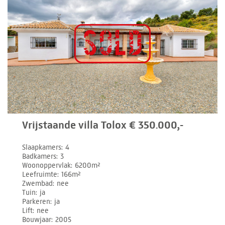
Vrijstaande villa Tolox € 350.000,-
Slaapkamers
4
Badkamers
3
Woonoppervlak
6200m²
Leefruimte
166m²
Zwembad
nee
Tuin
ja
Parkeren
ja
Lift
nee
Bouwjaar
2005