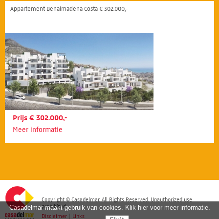
Appartement Benalmadena Costa € 302.000,-
Prijs € 302.000,-
Meer informatie
Copyright © Casadelmar. All Rights Reserved. Unauthorized use
prohibited.
Casadelmar maakt gebruik van cookies. Klik hier voor meer informatie.
Disclaimer
|
Links