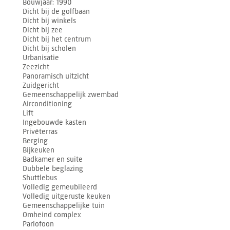
Bouwjaar
1990
Dicht bij de golfbaan
Dicht bij winkels
Dicht bij zee
Dicht bij het centrum
Dicht bij scholen
Urbanisatie
Zeezicht
Panoramisch uitzicht
Zuidgericht
Gemeenschappelijk zwembad
Airconditioning
Lift
Ingebouwde kasten
Privéterras
Berging
Bijkeuken
Badkamer en suite
Dubbele beglazing
Shuttlebus
Volledig gemeubileerd
Volledig uitgeruste keuken
Gemeenschappelijke tuin
Omheind complex
Parlofoon