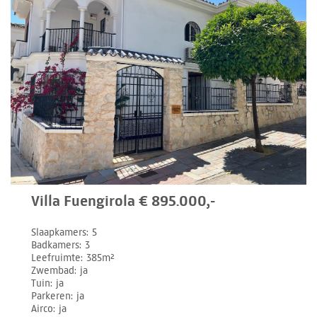
Villa Fuengirola € 895.000,-
Slaapkamers
5
Badkamers
3
Leefruimte
385m²
Zwembad
ja
Tuin
ja
Parkeren
ja
Airco
ja