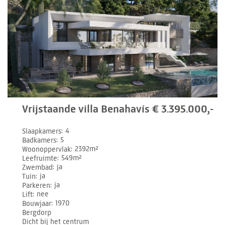
Vrijstaande villa Benahavís € 3.395.000,-
Slaapkamers
4
Badkamers
5
Woonoppervlak
2392m²
Leefruimte
549m²
Zwembad
ja
Tuin
ja
Parkeren
ja
Lift
nee
Bouwjaar
1970
Bergdorp
Dicht bij het centrum