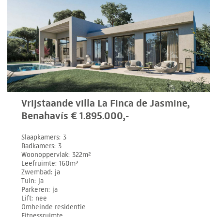
Vrijstaande villa La Finca de Jasmine,
Benahavís € 1.895.000,-
Slaapkamers
3
Badkamers
3
Woonoppervlak
322m²
Leefruimte
160m²
Zwembad
ja
Tuin
ja
Parkeren
ja
Lift
nee
Omheinde residentie
Fitnessruimte