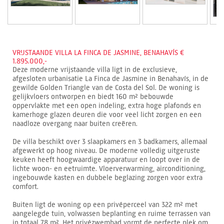
VRIJSTAANDE VILLA LA FINCA DE JASMINE, BENAHAVÍS €
1.895.000,-
Deze moderne vrijstaande villa ligt in de exclusieve,
afgesloten urbanisatie La Finca de Jasmine in Benahavís, in de
gewilde Golden Triangle van de Costa del Sol. De woning is
gelijkvloers ontworpen en biedt 160 m² bebouwde
oppervlakte met een open indeling, extra hoge plafonds en
kamerhoge glazen deuren die voor veel licht zorgen en een
naadloze overgang naar buiten creëren.
De villa beschikt over 3 slaapkamers en 3 badkamers, allemaal
afgewerkt op hoog niveau. De moderne volledig uitgeruste
keuken heeft hoogwaardige apparatuur en loopt over in de
lichte woon- en eetruimte. Vloerverwarming, airconditioning,
ingebouwde kasten en dubbele beglazing zorgen voor extra
comfort.
Buiten ligt de woning op een privéperceel van 322 m² met
aangelegde tuin, volwassen beplanting en ruime terrassen van
in totaal 78 m². Het privézwembad vormt de perfecte plek om