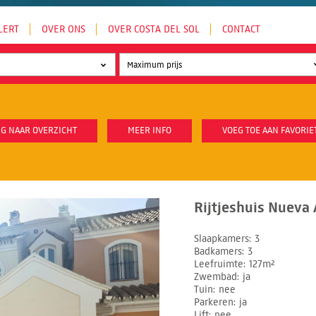
LERT
OVER ONS
OVER COSTA DEL SOL
CONTACT
G NAAR OVERZICHT
MEER INFO
VOEG TOE AAN FAVORIE
Rijtjeshuis Nueva 
Slaapkamers
3
Badkamers
3
Leefruimte
127m²
Zwembad
ja
Tuin
nee
Parkeren
ja
Lift
nee