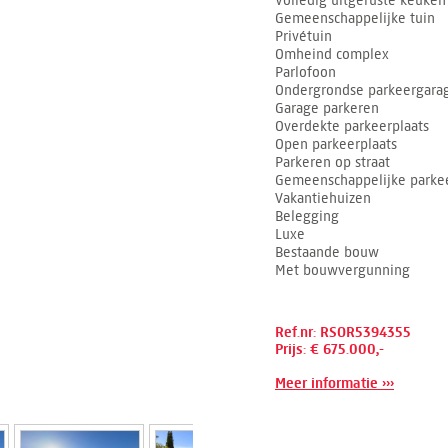
Volledig uitgeruste keuken
Gemeenschappelijke tuin
Privétuin
Omheind complex
Parlofoon
Ondergrondse parkeergara
Garage parkeren
Overdekte parkeerplaats
Open parkeerplaats
Parkeren op straat
Gemeenschappelijke parkee
Vakantiehuizen
Belegging
Luxe
Bestaande bouw
Met bouwvergunning
Ref.nr: RSOR5394355
Prijs: € 675.000,-
Meer informatie ›››