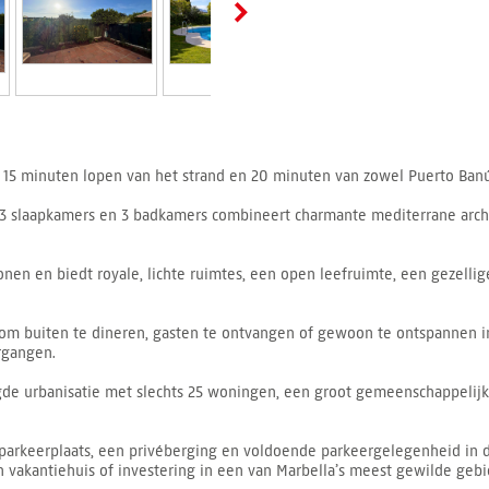
 15 minuten lopen van het strand en 20 minuten van zowel Puerto Banús
 slaapkamers en 3 badkamers combineert charmante mediterrane archi
en en biedt royale, lichte ruimtes, een open leefruimte, een gezellig
al om buiten te dineren, gasten te ontvangen of gewoon te ontspannen in
rgangen.
ligde urbanisatie met slechts 25 woningen, een groot gemeenschappe
arkeerplaats, een privéberging en voldoende parkeergelegenheid in d
vakantiehuis of investering in een van Marbella’s meest gewilde gebi