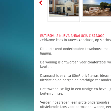
RIJTJESHUIS NUEVA ANDALUCÍA € 675.000,-
Zeldzame kans in Nueva Andalucía, op slechts
Dit uitstekend onderhouden townhouse met 3
ligging.
De woning is ontworpen voor comfortabel won
keuken.
Daarnaast is er circa 60m² privéterras, idea
uitzicht op de bergen en prachtige zonsonde
Het townhouse ligt in een rustige en bevei
buitenruimtes.
Verder inbegrepen: een grote ondergrondse p
uitstekende kans voor permanent wonen, een 