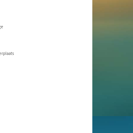
ge
rplaats