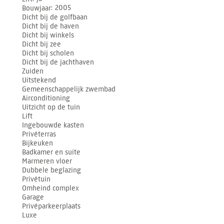
Bouwjaar
2005
Dicht bij de golfbaan
Dicht bij de haven
Dicht bij winkels
Dicht bij zee
Dicht bij scholen
Dicht bij de jachthaven
Zuiden
Uitstekend
Gemeenschappelijk zwembad
Airconditioning
Uitzicht op de tuin
Lift
Ingebouwde kasten
Privéterras
Bijkeuken
Badkamer en suite
Marmeren vloer
Dubbele beglazing
Privétuin
Omheind complex
Garage
Privéparkeerplaats
Luxe