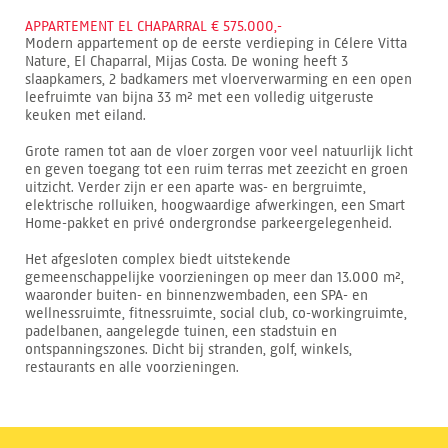
APPARTEMENT EL CHAPARRAL € 575.000,-
Modern appartement op de eerste verdieping in Célere Vitta
Nature, El Chaparral, Mijas Costa. De woning heeft 3
slaapkamers, 2 badkamers met vloerverwarming en een open
leefruimte van bijna 33 m² met een volledig uitgeruste
keuken met eiland.
Grote ramen tot aan de vloer zorgen voor veel natuurlijk licht
en geven toegang tot een ruim terras met zeezicht en groen
uitzicht. Verder zijn er een aparte was- en bergruimte,
elektrische rolluiken, hoogwaardige afwerkingen, een Smart
Home-pakket en privé ondergrondse parkeergelegenheid.
Het afgesloten complex biedt uitstekende
gemeenschappelijke voorzieningen op meer dan 13.000 m²,
waaronder buiten- en binnenzwembaden, een SPA- en
wellnessruimte, fitnessruimte, social club, co-workingruimte,
padelbanen, aangelegde tuinen, een stadstuin en
ontspanningszones. Dicht bij stranden, golf, winkels,
restaurants en alle voorzieningen.