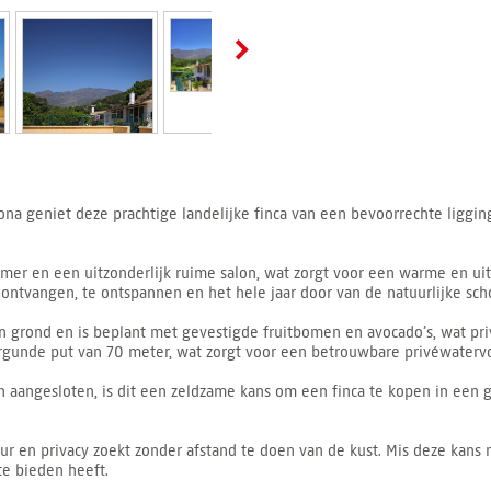
na geniet deze prachtige landelijke finca van een bevoorrechte ligging 
mer en een uitzonderlijk ruime salon, wat zorgt voor een warme en u
 ontvangen, te ontspannen en het hele jaar door van de natuurlijke sc
n grond en is beplant met gevestigde fruitbomen en avocado’s, wat pr
rgunde put van 70 meter, wat zorgt voor een betrouwbare privéwatervo
en aangesloten, is dit een zeldzame kans om een finca te kopen in ee
uur en privacy zoekt zonder afstand te doen van de kust. Mis deze kans
 te bieden heeft.