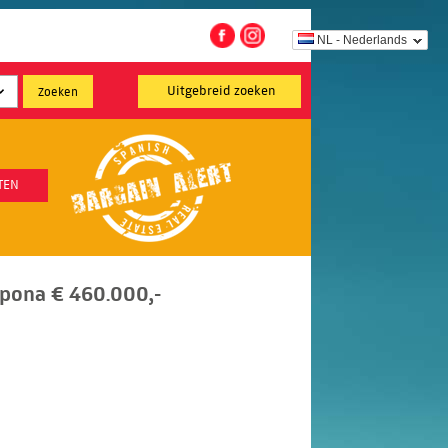
NL - Nederlands
Uitgebreid zoeken
TEN
tepona € 460.000,-