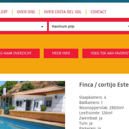
LERT
OVER ONS
OVER COSTA DEL SOL
CONTACT
G NAAR OVERZICHT
MEER INFO
VOEG TOE AAN FAVORIE
Finca / cortijo Es
Slaapkamers
4
Badkamers
1
Woonoppervlak
2800m²
Leefruimte
126m²
Zwembad
ja
Tuin
ja
Parkeren
ja