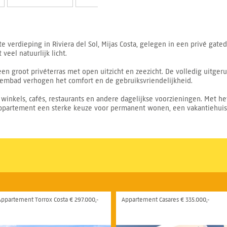
e verdieping in Riviera del Sol, Mijas Costa, gelegen in een privé gate
eel natuurlijk licht.
n groot privéterras met open uitzicht en zeezicht. De volledig uitger
embad verhogen het comfort en de gebruiksvriendelijkheid.
 winkels, cafés, restaurants en andere dagelijkse voorzieningen. Met he
 appartement een sterke keuze voor permanent wonen, een vakantiehuis 
Appartement Torrox Costa € 297.000,-
Appartement Casares € 335.000,-