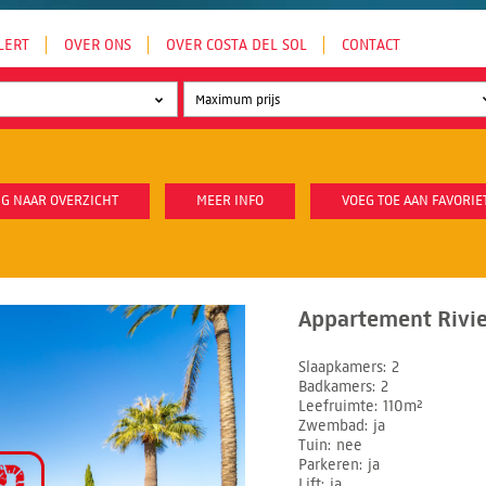
LERT
OVER ONS
OVER COSTA DEL SOL
CONTACT
G NAAR OVERZICHT
MEER INFO
VOEG TOE AAN FAVORIE
Appartement Rivier
Slaapkamers
2
Badkamers
2
Leefruimte
110m²
Zwembad
ja
Tuin
nee
Parkeren
ja
Lift
ja