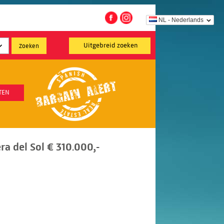
NL - Nederlands
Uitgebreid zoeken
TEN
a del Sol € 310.000,-