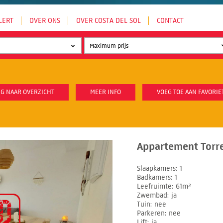
LERT
OVER ONS
OVER COSTA DEL SOL
CONTACT
G NAAR OVERZICHT
MEER INFO
VOEG TOE AAN FAVORIE
Appartement Torre
Slaapkamers
1
Badkamers
1
Leefruimte
61m²
Zwembad
ja
Tuin
nee
Parkeren
nee
Lift
ja