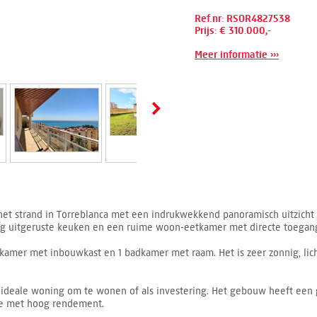
Ref.nr: RSOR4827538
Prijs: € 310.000,-
Meer informatie ›››
het strand in Torreblanca met een indrukwekkend panoramisch uitzicht 
 uitgeruste keuken en een ruime woon-eetkamer met directe toegang t
kamer met inbouwkast en 1 badkamer met raam. Het is zeer zonnig, licht
en ideale woning om te wonen of als investering. Het gebouw heeft ee
tie met hoog rendement.