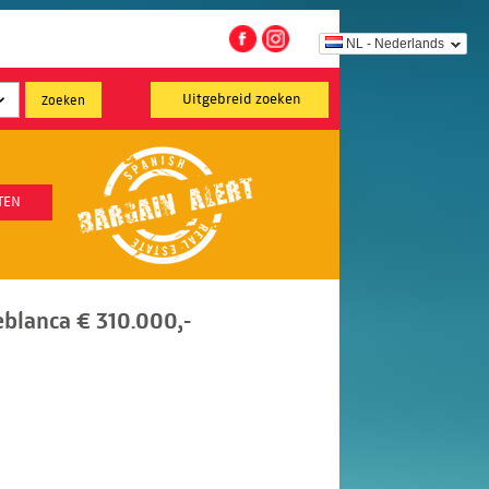
NL - Nederlands
Uitgebreid zoeken
TEN
blanca € 310.000,-