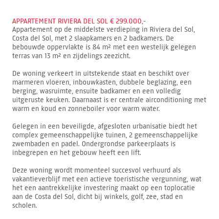
APPARTEMENT RIVIERA DEL SOL € 299.000,-
Appartement op de middelste verdieping in Riviera del Sol,
Costa del Sol, met 2 slaapkamers en 2 badkamers. De
bebouwde oppervlakte is 84 m² met een westelijk gelegen
terras van 13 m² en zijdelings zeezicht.
De woning verkeert in uitstekende staat en beschikt over
marmeren vloeren, inbouwkasten, dubbele beglazing, een
berging, wasruimte, ensuite badkamer en een volledig
uitgeruste keuken. Daarnaast is er centrale airconditioning met
warm en koud en zonneboiler voor warm water.
Gelegen in een beveiligde, afgesloten urbanisatie biedt het
complex gemeenschappelijke tuinen, 2 gemeenschappelijke
zwembaden en padel. Ondergrondse parkeerplaats is
inbegrepen en het gebouw heeft een lift.
Deze woning wordt momenteel succesvol verhuurd als
vakantieverblijf met een actieve toeristische vergunning, wat
het een aantrekkelijke investering maakt op een toplocatie
aan de Costa del Sol, dicht bij winkels, golf, zee, stad en
scholen.